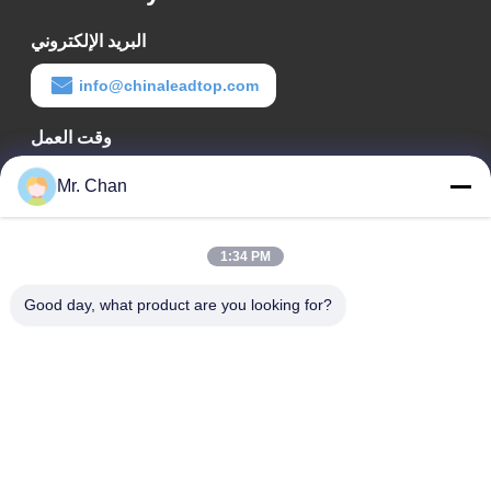
البريد الإلكتروني
info@chinaleadtop.com
وقت العمل
8:30-22:30
Mr. Chan
عنواننا
1:34 PM
عنوان الشركة
رقم 28 ، طريق جيوان ، منطقة جيولي الصناعية ، شانجوانج. مدينة
Good day, what product are you looking for?
رويان ، تشجيانغ ، الصين
عنوان المصنع
رقم 28 ، طريق جيوان ، منطقة جيولي الصناعية ، شانجوانج. مدينة
رويان ، تشجيانغ ، الصين
هاتف
0086-577-65158955