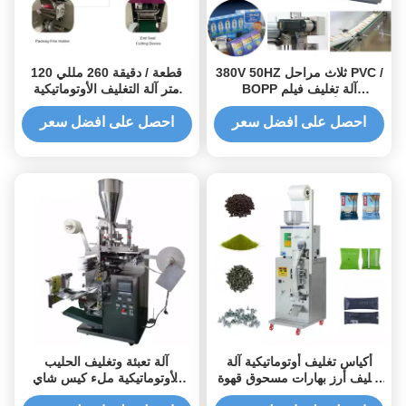
380V 50HZ ثلاث مراحل PVC /
120 قطعة / دقيقة 260 مللي
BOPP آلة تغليف فيلم
متر آلة التغليف الأوتوماتيكية
أوتوماتيكية مع تحكم PLC
للقناع الطبي
احصل على افضل سعر
احصل على افضل سعر
أكياس تغليف أوتوماتيكية آلة
آلة تعبئة وتغليف الحليب
تغليف أرز بهارات مسحوق قهوة
الأوتوماتيكية ملء كيس شاي
شاي حقيبة متعددة الوظائف
مزدوج الفلتر بالتنقيط