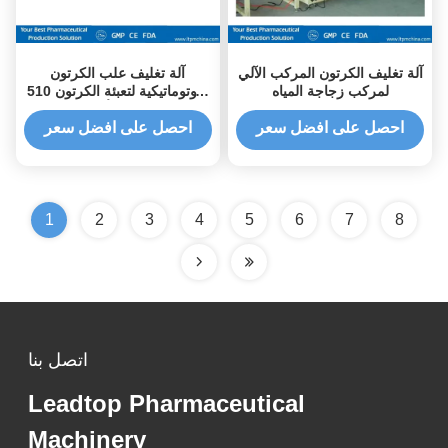
آلة تغليف الكرتون المركب الآلي
آلة تغليف علب الكرتون
لمركب زجاجة المياه
الأوتوماتيكية لتعبئة الكرتون 510
* 510 مم كحد أقصى لحجم
الختم
احصل على افضل سعر
احصل على افضل سعر
1
2
3
4
5
6
7
8
اتصل بنا
Leadtop Pharmaceutical
Machinery