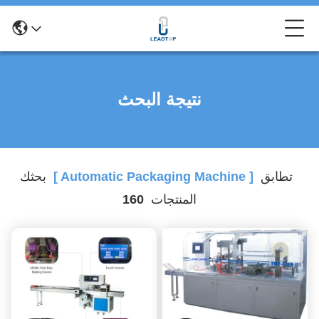
نتيجة البحث
تطابق
[ Automatic Packaging Machine ]
بحثك
المنتجات
160