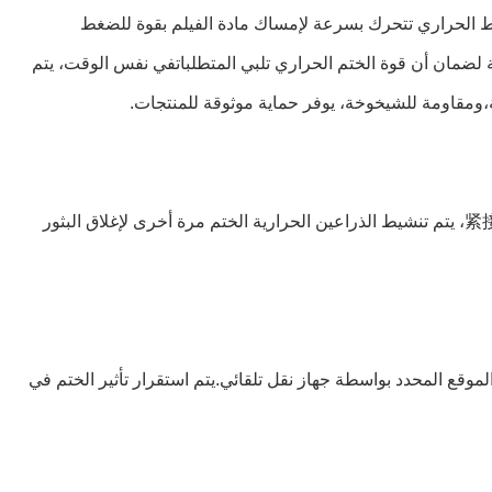
لضغط الحراري تتحرك بسرعة لإمساك مادة الفيلم بقوة للضغط
 لضمان أن قوة الختم الحراري تلبي المتطلباتفي نفس الوقت، يتم
،ومقاومة للشيخوخة، يوفر حماية موثوقة للمنتجات.
بعد تشكيل البثور والفرغ، يتم ملء المنتجات بدقة في البثور. سواء كانت كبسولات أو أقراص أو منتجات أخرى، يمكن تحقيق ملء دقيق.紧接着، يتم تنشيط الذراعين الحرارية الختم مرة أخرى لإغلاق البثور
لموقع المحدد بواسطة جهاز نقل تلقائي.يتم استقرار تأثير الختم في