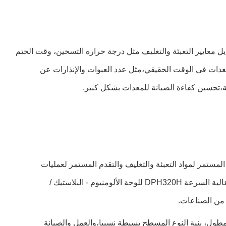
ة اللمسية.يمكن للمشغلين بسهولة تعيين وتعديل معايير التعبئة والتغليف مثل درجة حرارة التسخين، وقت الختم
عدات في الوقت الحقيقي،مثل عدد العبوات والإنذارات عن
،تحسين كفاءة الصيانة للمعدات بشكل كبير.
 المستمر لمواد التعبئة والتغليف والتقدم المستمر لعمليات
التعبئة والتغليفهذا النوع من آلة التعبئة والتغليف لديها كفاءة إنتاج عالية ويمكن أن تلبي احتياجات الإنتاج على نطاق واسع.آلة التعبئة الذكية عالية السرعة DPH320H للوحة الألومنيوم - البلاستيك /
ا من الصناعات.
مطول، بنية النوع المسطح بسيطة نسبيا،والعمل والصيانة