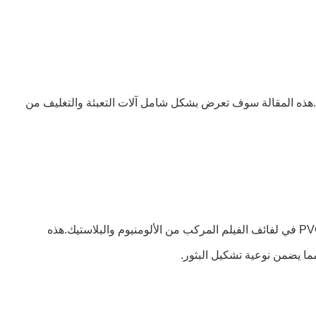
جات.هذه المقالة سوف تعرض بشكل شامل آلات التعبئة والتغليف من
تستخدم آلات تغليف الفقاقيع في المقام الأول لوحات تسخين، أنابيب تسخين أعلى وأسفل، وأجهزة أخرى لتوصيل الحرارة لتسخين طبقة PVC في لفائف الفيلم المركب من الألومنيوم والبلاستيك.هذه
مما يضمن نوعية تشكيل البثور.