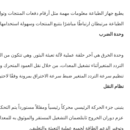
يطبع جهاز الطباعة معلومات مهمة مثل أرقام دفعات المنتجات وتواري
الطباعة مرتبطان ارتباطًا مباشرًا بتتبع المنتجات وسهولة استخدامها.
وحدة الضرب
وحدة الخرق هي آخر حلقة عملية لآلة تعبئة البثور. وهي تتكون من ا
التردد المتغيرأثناء تشغيل المعدات، من خلال نقل العمود المتحرك و
تنظيم سرعة التردد المتغير ضبط سرعة الاختراق بمرونة وفقًا لاحتياج
نظام النقل
يتبنى جزء الحركة الرئيسي محركاً رئيسياً ومقللاً مستورداً يتم ا
عزم دوران الخروج ثابتلضمان التشغيل المستقر والموثوق به للمعدا
وتوفير الدعم الطاقة لجميع عملية التعبئة والتغليف.