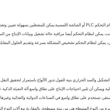
نظام التحكم هو "دماغ" آلة تغليف البثور. حالياً، معظمها يستخدم نظام التحكم PLC أو الشاش
 يمكن لنظام التحكم أيضا مراقبة حالة تشغيل وبيانات الإنتاج من الم
ل، يمكن لنظام التحكم تشخيص المشكلة بسرعة وتقديم الحلول المقابلة
 التشكيل والسد الحراري بنية للفول.تدور الألواح باستمرار لتحقيق النقل
ء المستقر، تستخدم على نطاق واسع في الصناعات الدوائية والغذائية وغيره
يرة من النوع المسطح هي من بنية مسطحة. بالمقارنة مع آلات النوع ال