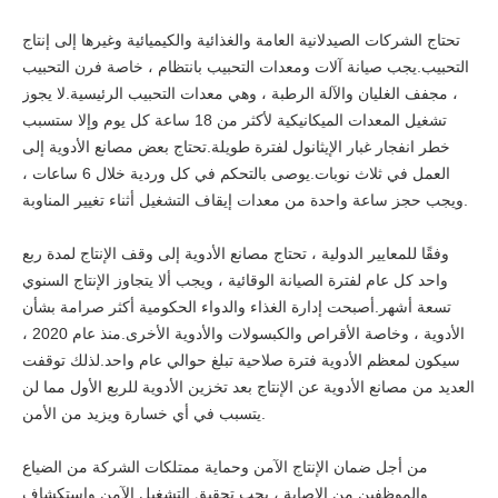
تحتاج الشركات الصيدلانية العامة والغذائية والكيميائية وغيرها إلى إنتاج
التحبيب.يجب صيانة آلات ومعدات التحبيب بانتظام ، خاصة فرن التحبيب
، مجفف الغليان والآلة الرطبة ، وهي معدات التحبيب الرئيسية.لا يجوز
تشغيل المعدات الميكانيكية لأكثر من 18 ساعة كل يوم وإلا ستسبب
خطر انفجار غبار الإيثانول لفترة طويلة.تحتاج بعض مصانع الأدوية إلى
العمل في ثلاث نوبات.يوصى بالتحكم في كل وردية خلال 6 ساعات ،
ويجب حجز ساعة واحدة من معدات إيقاف التشغيل أثناء تغيير المناوبة.
وفقًا للمعايير الدولية ، تحتاج مصانع الأدوية إلى وقف الإنتاج لمدة ربع
واحد كل عام لفترة الصيانة الوقائية ، ويجب ألا يتجاوز الإنتاج السنوي
تسعة أشهر.أصبحت إدارة الغذاء والدواء الحكومية أكثر صرامة بشأن
الأدوية ، وخاصة الأقراص والكبسولات والأدوية الأخرى.منذ عام 2020 ،
سيكون لمعظم الأدوية فترة صلاحية تبلغ حوالي عام واحد.لذلك توقفت
العديد من مصانع الأدوية عن الإنتاج بعد تخزين الأدوية للربع الأول مما لن
يتسبب في أي خسارة ويزيد من الأمن.
من أجل ضمان الإنتاج الآمن وحماية ممتلكات الشركة من الضياع
والموظفين من الإصابة ، يجب تحقيق التشغيل الآمن واستكشاف