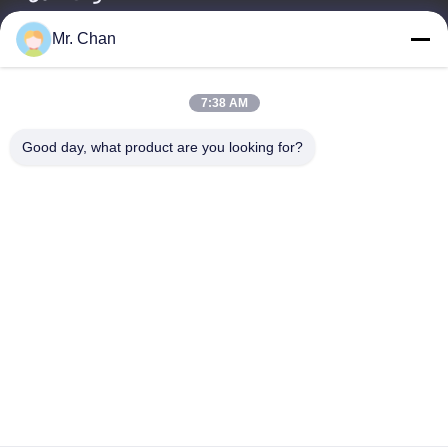
8:30-22:30
Mr. Chan
عنواننا
7:38 AM
عنوان الشركة
رقم 28 ، طريق جيوان ، منطقة جيولي الصناعية ، شانجوانج. مدينة
Good day, what product are you looking for?
رويان ، تشجيانغ ، الصين
عنوان المصنع
رقم 28 ، طريق جيوان ، منطقة جيولي الصناعية ، شانجوانج. مدينة
رويان ، تشجيانغ ، الصين
هاتف
0086-577-65158955
الصين نوعية جيدة آلات معالجة الأدوية المورد. حقوق النشر © -2026