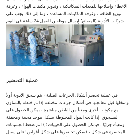
الأخطاء وإصلاحها للمعدات الميكانيكية ، وتدوير مكيفات الهواء ، وغرفة
توزيع الطاقة ، وغرفة الماكينات المساعدة ، وما إلى ذلك.يجب على
شركات الأدوية (المصانع) إرسال موظفين للعمل 24 ساعة في اليوم.
عملية التحضير
في عملية تحضير أشكال الجرعات الصلبة ، يتم سحق الأدوية أولاً
ومنخلها قبل معالجتها في أشكال جرعات مختلفة.إذا تم خلطه بالتساوي
مع مكونات أخرى ومعبأ من الباطن مباشرة ، يمكن الحصول على
المسحوق ؛إذا كانت المواد المخلوطة بشكل موحد محببة ومجففة
ومعبأة جزئيًا ، فيمكن الحصول على الحبيبات ؛إذا تم ضغط الجسيمات
المحضرة في شكل ، فيمكن تحضيرها على شكل أقراص ؛على سبيل