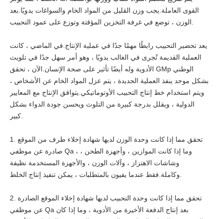
القوى العاملة.يجب وزن القليل من المواد الخام والسواغات يدويًا.بعد
الوزن ، توضع في غرفة التخزين المؤقتة وتوزع على عمود التحبيب.
يعد تحضير التحبيب رابطًا مهمًا جدًا في عملية الإنتاج.في الماضي ، كانت
العملية القديمة تُجرى في الغالب يدويًا ، وهو أمر سهل جدًا في تلويث
الأدوية وله أيضًا تأثير على صحة الإنسان.الآن ، تحقق GMp الوطني
بشكل موحد ينفذ العملية الجديدة ، يتم عزل المواد الخام عن الأشخاص ،
ويتم استخدام خط إنتاج التحبيب الأوتوماتيكي.يتوافق الإنتاج مع المعايير
الدولية ، ويقلل بدرجة كبيرة من التلوث ويحسن جودة الدواء بشكل
كبير.
1. تحقق مما إذا كانت وحدة الوزن لديها شهادة إخلاء طرف من الموقع
صادرة عن موظفي Qa ، وما إذا كانت الموازين ، وأجهزة الطحن ،
وشاشات الاهتزاز ، وآلات الوزن ، والأجهزة المستخدمة نظيفة
وكاملة.فقط عندما يفيون بالمتطلبات ، يمكن تنفيذ إنتاج الخلط.
2. تحقق مما إذا كانت وحدة التحبيب لديها شهادة إخلاء الموقع الصادرة
عن موظفي Qa بعد إنتاج الدفعة الأخيرة من الأدوية ، وما إذا كان