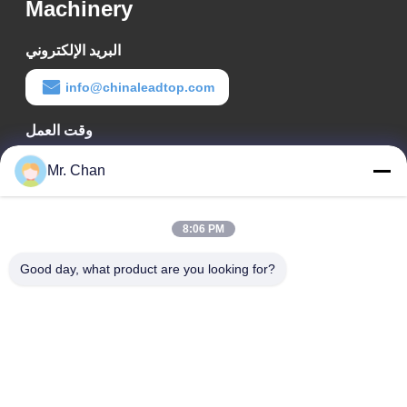
Machinery
البريد الإلكتروني
info@chinaleadtop.com
وقت العمل
8:30-22:30
Mr. Chan
عنواننا
8:06 PM
عنوان الشركة
رقم 28 ، طريق جيوان ، منطقة جيولي الصناعية ، شانجوانج. مدينة
Good day, what product are you looking for?
رويان ، تشجيانغ ، الصين
عنوان المصنع
رقم 28 ، طريق جيوان ، منطقة جيولي الصناعية ، شانجوانج. مدينة
رويان ، تشجيانغ ، الصين
هاتف