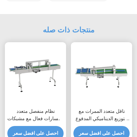
منتجات ذات صله
ناقل متعدد الممرات مع
نظام منفصل متعدد
التوزيع الديناميكي المدفوع
المسارات فعال مع مشبكات
بواسطة الخدمة والعد القابل
هوائية وأجهزة استشعار
احصل على افضل سعر
للبرمجة لخطوط التعبئة
احصل على افضل سعر
مضادة للتداخل للتعامل