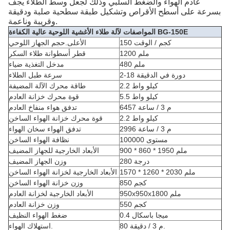
عادم الهواء والضغط السلبي وذلك لجعل وسط الطلاء يجف
بسرعة على أسطح الأقراص وتشكيل طبقة سطحية صلبة ودقيقة
وقريبة وناعمة.
المواصفات لآلة طلاء الأغشية اللوحية عالية الكفاءة BG-150E
150 كجم / الوقت
الأعلى.حجم الجهاز اللوحي
1200 ملم
قطر أسطوانة طلاء السكر
480 ملم
مدخل التغذية ضياء
2-18 دورة في الدقيقة
سرعة طبل الطلاء
2.2 كيلو واط
طاقة محرك الآلة المضيفة
5.5 كيلو واط
قوة محرك خزانة العادم
6457 م 3 / ساعة
تدفق هواء منفاخ العادم
2.2 كيلو واط
قوة محرك خزانة الهواء الساخن
2996 م 3 / ساعة
تدفق الهواء سخان الهواء
100000 مستوى
نظافة الهواء الساخن
900 * 860 * 1950 ملم
الأبعاد الخارجية للجهاز المضيف
280 درجة
وزن الجهاز المضيف
1570 * 1260 * 2030 ملم
الأبعاد الخارجية لخزانة الهواء الساخن
850 كجم
وزن خزانة الهواء الساخن
950x950x1800 ملم
الأبعاد الخارجية لخزانة العادم
550 كجم
وزن خزانة العادم
0.4 ميجا باسكال
ضغط الهواء النظيف
80 م 3 / دقيقة.
استهلاك الهواء.