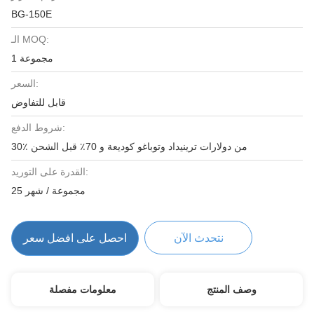
BG-150E
الـ MOQ:
1 مجموعة
السعر:
قابل للتفاوض
شروط الدفع:
30٪ من دولارات ترينيداد وتوباغو كوديعة و 70٪ قبل الشحن
القدرة على التوريد:
25 مجموعة / شهر
نتحدث الآن
احصل على افضل سعر
وصف المنتج
معلومات مفصلة