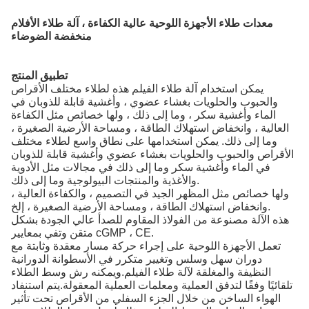
معدات طلاء الأجهزة اللوحية عالية الكفاءة ، آلة طلاء الأفلام
منخفضة الضوضاء
تطبيق المنتج
يمكن استخدام آلة طلاء الفيلم هذه لطلاء مختلف الأقراص
والحبوب والحلويات بغشاء عضوي ، وأغشية قابلة للذوبان في
الماء وأغشية سكر ، وما إلى ذلك ، ولها خصائص مثل الكفاءة
العالية ، وانخفاض استهلاك الطاقة ، ومساحة الأرضية الصغيرة ،
وما إلى ذلك. يمكن استخدامها على نطاق واسع لطلاء مختلف
الأقراص والحبوب والحلويات بغشاء عضوي وأغشية قابلة للذوبان
في الماء وأغشية سكر وما إلى ذلك في مجالات مثل الأدوية
والأغذية والمنتجات البيولوجية وما إلى ذلك.
ولها خصائص مثل المظهر الجيد في التصميم ، والكفاءة العالية ،
وانخفاض استهلاك الطاقة ، ومساحة الأرضية الصغيرة ، إلخ.
هذه الآلة مصنوعة من الفولاذ المقاوم للصدأ عالي الجودة بشكل
متقن وتفي بمعايير cGMP ، CE.
تعمل الأجهزة اللوحية على إجراء حركة مسار معقدة وثابتة مع
دوران سهل وسلس وتغيير متكرر في الأسطوانة الدورانية
النظيفة والمغلقة لآلة طلاء الفيلم.ويمكنه رش وسط الطلاء
تلقائيًا وفقًا لتدفق العملية ومعلمات العملية المعقولة.يتم استنفاد
الهواء الساخن من خلال الجزء السفلي من الأقراص تحت تأثير