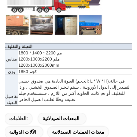
التعبئة والتغليف
1800 * 1400 * 2200 مم
1200x1000x2200 ملم
مقاس
1200x1000x2000mm
1850 كجم
وزن
العبوة العادية هي صندوق خشبي (الحجم: L * W * H).في حالة
التصدير إلى الدول الأوروبية ، سيتم تبخير الصندوق الخشبي ، وإذا
كانت الحاوية أكبر من اللازم ، فسنستخدم فيلم pe للتغليف أو
تفاصيل
تغليفه وفقًا لطلب العميل الخاص.
التعبئة
المعدات الصيدلانية
العلامات:
معدات العمليات الصيدلانية
الآلات الدوائية