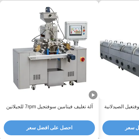
آلة تغليف فيتامين سوفتجيل 7rpm للجيلاتين
ل سعر
احصل على افضل سعر