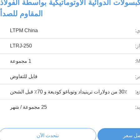
كبسولات الدوائية الأوتوماتيكية بواسطة الفولاذ
المقاوم للصدأ
ي:
LTPM China
ز:
LTRJ-250
1 مجموعة
ر:
قابل للتفاوض
ع:
30٪ من دولارات ترينيداد وتوباغو كوديعة و 70٪ قبل الشحن
د:
25 مجموعة / شهر
ضل سعر
نتحدث الآن