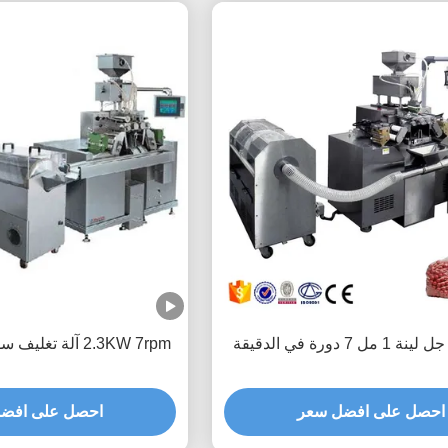
ل 7 دورة في الدقيقة
2.3KW 7rpm آلة تغليف سوفتغيل الصيدلانية
احصل على افضل سعر
احصل على افض