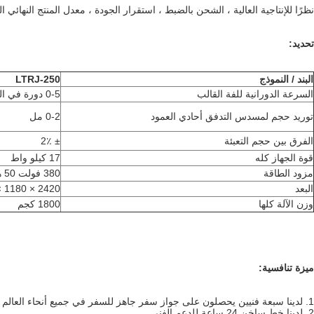
نظرًا للإنتاجية العالية ، الشحن بالضبط ، استقرار الجودة ، معدل المنتج النه
تحديد:
البند / النموذج
LTRJ-250
السرعة الدورانية للفة القالب
0-5 دورة في الدقيقة
توريد حجم لمسدس التدفق أحادي العمود
0-2 مل
الفرق بين حجم التعبئة
± 2٪
قوة الجهاز كله
17 كيلو واط
مزود الطاقة
380 فولت 50 هرتز
البعد
2420 × 1180 × 2210 مم
وزن الآلة كلها
1800 كجم
ميزة تنافسية:
1. لدينا سبعة فنيين يحصلون على جواز سفر جاهز للسفر في جميع أنحاء العالم لتقديم الخدمة لك.
2. لدينا خط ساخن 24 ساعة للدعم الفني.