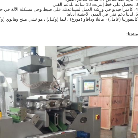
3. نحصل على خط إنترنت 18 ساعة للدعم الفني.
4. كاميرا فيديو في ورشة العمل لمساعدتك على ضبط وحل مشكلة الآلة في حالة العمل.
5. لدينا دعم فني في المدن الأجنبية أدناه:
كاليفورنيا (عامل) ، مانيلا ودافاو (موزع) ، ليما (وكيل) ، هو تشي مينج وهانوي (وكي
منتجنا: