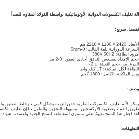
آلة تغليف الكبسولات الدوائية الأوتوماتيكية بواسطة الفولاذ المقاوم للصدأ
تفصيل سريع:
الأبعاد: 2420 × 1180 × 2210 مم
السرعة الدورانية للفة القالب: 0-5rpm
مزود الطاقة: 380V 50HZ
حجم الإمداد لمسدس التدفق أحادي العمود: 0-2 مل
الفرق بين حجم التعبئة: ± 2٪
الطاقة لكل الماكينة: 17 كيلو واط
وزن الماكينة بالكامل: 1800 كجم
وصف:
يمكن لآلة تغليف الكبسولات الطرية حقن الزيت بشكل كمي ، وخلط التعليق والكت
طريق الفم ، وصعوبة الأوكسجين ، وسهولة التخزين والتناول ، فإن تغليف الكبسو
لقد اجتاز هذا المنتج تقييمًا على مستوى المقاطعة للمنتج الجديد واعتمدت شهادة 
التطبيقات: