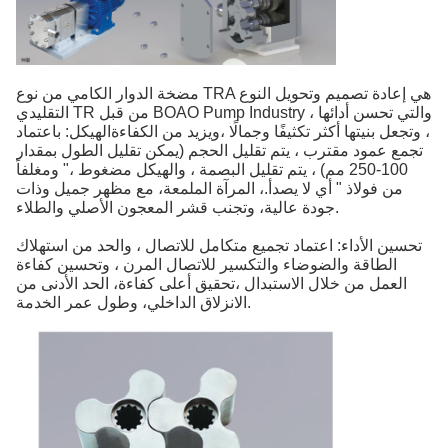
مضخة الدوار الكامي من نوع TRA هي إعادة تصميم وتحويل النوع
التقليدي TR من قبل BOAO Pump Industry ، والتي تحسن أدائها
، وتجعل بنيتها أكثر تكثيفًا وجمالًا ،ويزيد من الكفاءةالهيكل: باعتماد
تجمع عمود مقترب ، يتم تقليل الحجم (يمكن تقليل الطول بمقدار
100-250 مم) ، يتم تقليل البصمة ، والهيكل مضغوط ،" ومغلفاً
من فولاذ " أي لا يصدأ.، المرآة الملمعة، مع مظهر جميل وذات
جودة عالية، وتجنب قشر المعجون الأصلي والطلاء.
تحسين الأداء: اعتماد تجميع متكامل للاتصال ، والحد من استهلاك
الطاقة والضوضاء والتكسير للاتصال المرن ، وتحسين كفاءة
العمل من خلال الاستبدال ،تحقيق أعلى كفاءة، الحد الأدنى من
الانزلاق الداخلي، وطول عمر الخدمة.