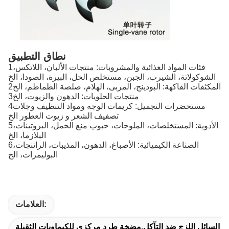
نطاق التطبيق
1فئات المواد الغذائية والمشروبات: منتجات الألبان، اللاتكس،
الشوكولاتة، الشيرب، الجبن، مستخلص الخل، البيرة، الصودا، الخ
2المكثفات الفاكهة: البودينج، المربى، الهلام، صلصة الطماطم، الخ
3منتجات الحلويات: الدهون والزيوت، الخ
4مستحضرات التجميل: كريمات الوجه ومواد التنظيف وجلات
تصفيف الشعر و زيوت العطور الخ
5الأدوية: المستخلصات، الملوجات، حبوب منع الحمل، البروتينات،
البلازما، الخ
6الصناعة الكيميائية: الأصباغ، الدهون، المذيبات، الراتنجات،
البوليمرات، الخ
العلامات:
السائل اللزج ضد التآكل,مضخة طرد مركزي للكيماويات الثقيلة