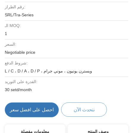
رقم الطراز:
SRL/Tra-Series
الـ MOQ:
1
السعر:
Negotiable price
شروط الدفع:
L / C ، D / A ، D / P ، ويسترن يونيون ، موني جرام
القدرة على التوريد:
30 setd/month
نتحدث الآن
احصل على افضل سعر
وصف المنتج
معلومات مفصلة