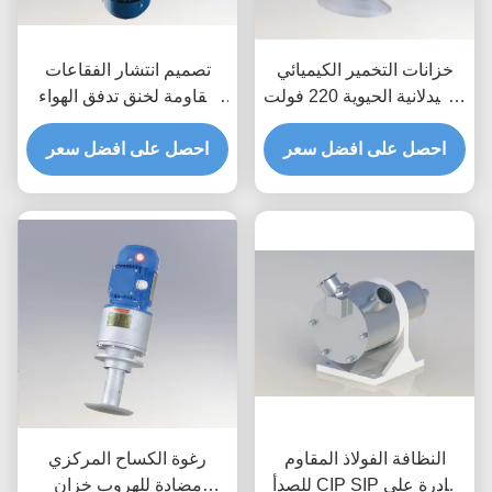
خزانات التخمير الكيميائي
تصميم انتشار الفقاعات
الصيدلانية الحيوية 220 فولت
مقاومة لخنق تدفق الهواء
مع إمكانات فصل الغازات
قابل للتعديل كفاءة عالية
احصل على افضل سعر
السوائل وتكثيف الغازات
الهواة المثبتة في القاع
احصل على افضل سعر
الخلفية
معالجة مياه الصرف الصحي
البلدية النظم الصناعية للمياه
الصالحة للاستخدام المياه
المائية الأكسجين
النظافة الفولاذ المقاوم
رغوة الكساح المركزي
للصدأ CIP SIP قادرة على
مضادة للهروب خزان