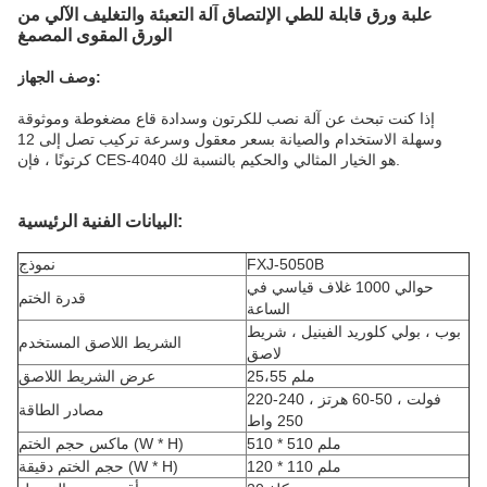
علبة ورق قابلة للطي الإلتصاق آلة التعبئة والتغليف الآلي من
الورق المقوى المصمغ
وصف الجهاز:
إذا كنت تبحث عن آلة نصب للكرتون وسدادة قاع مضغوطة وموثوقة
وسهلة الاستخدام والصيانة بسعر معقول وسرعة تركيب تصل إلى 12
كرتونًا ، فإن CES-4040 هو الخيار المثالي والحكيم بالنسبة لك.
البيانات الفنية الرئيسية:
FXJ-5050B
نموذج
حوالي 1000 غلاف قياسي في
قدرة الختم
الساعة
بوب ، بولي كلوريد الفينيل ، شريط
الشريط اللاصق المستخدم
لاصق
25،55 ملم
عرض الشريط اللاصق
220-240 فولت ، 50-60 هرتز ،
مصادر الطاقة
250 واط
510 * 510 ملم
ماكس حجم الختم (W * H)
120 * 110 ملم
حجم الختم دقيقة (W * H)