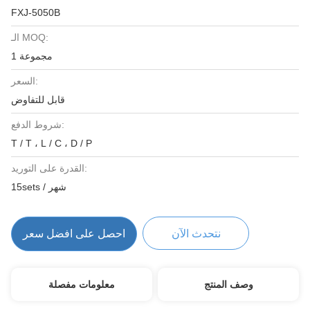
FXJ-5050B
الـ MOQ:
1 مجموعة
السعر:
قابل للتفاوض
شروط الدفع:
T / T ، L / C ، D / P
القدرة على التوريد:
15sets / شهر
نتحدث الآن
احصل على افضل سعر
وصف المنتج
معلومات مفصلة