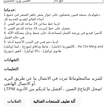
20 كلغ
أقصى وزن التحميل
خدماتنا:
دبليو
لديك سبعة فنيين يحصلون على جواز سفر جاهز للسفر في جميع
1.
أنحاء العالم لتقديم الخدمة لك.
2. لدينا خط ساخن 24 ساعة للدعم الفني.
3. نحصل على خط إنترنت 18 ساعة للدعم الفني.
4. كاميرا فيديو في ورشة العمل لمساعدتك على ضبط وحل مشكلة الآلة
في حالة العمل.
5. لدينا دعم فني في المدن الأجنبية أدناه:
كاليفورنيا (عامل) ، مانيلا ودافاو (موزع) ، ليما (وكيل) ، Ho Chi Ming and
هانوي (وكيل) ، داكا (وكيل) ، لاهور (موزع)
الشهادات:
التعليمات
للمزيد من
المعلومات
لا تتردد في الاتصال بنا عن طريق البريد
أو الاتصال الهاتفي.
حل الإنتاج!
ص
LTPM الصين ، أفضل ما لديكم من الأدوية p
آلة تغليف للمنتجات الغذائية
العلامات: