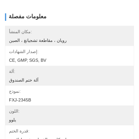
معلومات مفصلة
مكان المنشأ:
رويان ، مقاطعة تشجيانغ ، الصين
إصدار الشهادات:
CE, GMP, SGS, BV
آلة:
آلة ختم الصندوق
نموذج:
FXJ-2345B
اللون:
يلوو
قدرة الختم: